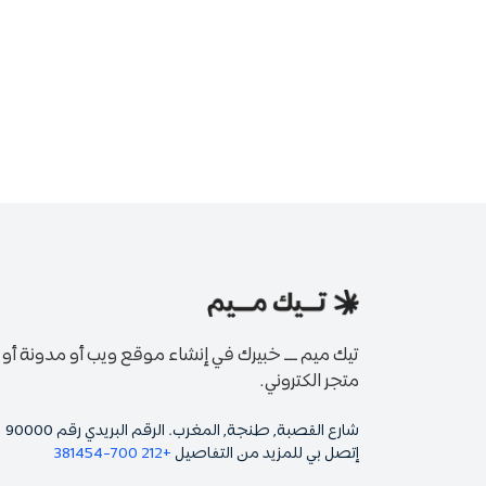
التسويق بالعمولة امازون | طريقة
التسجيل الصحيحة
تعلم كيف تسجل في برنامج التسويق بالعمولة امازون, وتر
عمولة بين 1 الى 20 في المئة. إكتشف كيف الان؟
تيك ميم ـــ خبيرك في إنشاء موقع ويب أو مدونة أو
متجر الكتروني.
شارع القصبة, طنجة, المغرب. الرقم البريدي رقم 90000
إتصل بي للمزيد من التفاصيل
+212 700-381454